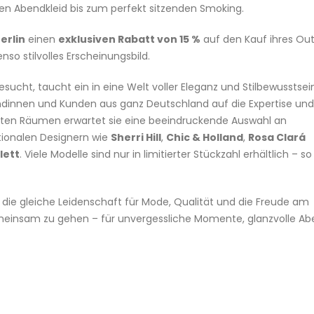
en Abendkleid bis zum perfekt sitzenden Smoking.
erlin
einen
exklusiven Rabatt von 15 %
auf den Kauf ihres Outf
nso stilvolles Erscheinungsbild.
sucht, taucht ein in eine Welt voller Eleganz und Stilbewusstsein
dinnen und Kunden aus ganz Deutschland auf die Expertise und
teten Räumen erwartet sie eine beeindruckende Auswahl an
tionalen Designern wie
Sherri Hill
,
Chic & Holland
,
Rosa Clará
lett
. Viele Modelle sind nur in limitierter Stückzahl erhältlich – so
 die gleiche Leidenschaft für Mode, Qualität und die Freude am
g gemeinsam zu gehen – für unvergessliche Momente, glanzvolle A