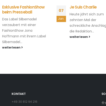
Exklusive FashionShow
Je Suis Charlie
07
beim Presseball
Heute jährt sich zum
Jan.
Das Label Silbernadel
zehnten Mal der
verzaubert mit einer
schreckliche Anschla
FashionShow Jona
die Redaktion...
Hoffmann mit ihrem Label
weiterlesen
Silbernadel...
weiterlesen
KONTAKT
SO
+49 30 812 94 216
Fa
T