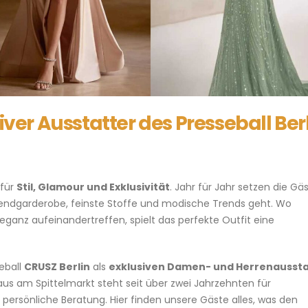
iver Ausstatter des Presseball Ber
 für
Stil, Glamour und Exklusivität
. Jahr für Jahr setzen die Gä
endgarderobe, feinste Stoffe und modische Trends geht. Wo
eganz aufeinandertreffen, spielt das perfekte Outfit eine
eball
CRUSZ Berlin
als
exklusiven Damen- und Herrenaussta
 am Spittelmarkt steht seit über zwei Jahrzehnten für
ersönliche Beratung. Hier finden unsere Gäste alles, was den