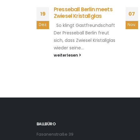
Presseball Berlin meets
19
07
Zwiesel Kristallglas
Dez.
Nov.
So klingt Gastfreundschaft
Der Presseball Berlin freut
sich, dass Zwiesel Kristallglas
wieder seine...
weiterlesen
BALLBÜRO
Fasanenstraße 39