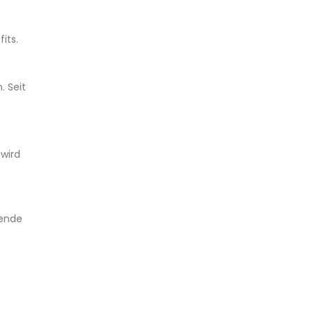
its.
. Seit
 wird
bende