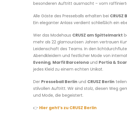
besonderen Auftritt ausmacht – vom raffiniert
Alle Gäste des Presseballs erhalten bei
CRUSZ B
Ein eleganter Anlass verdient schließlich ein ebe
Wer das Modehaus
CRUSZ am Spittelmarkt
be
mehr als 22 glamourösen Jahren vertrauen Kun
Leidenschaft des Teams. In den lichtdurchflu
Abendkleidern und festlicher Mode von interna
Evening
,
Marfil Barcelona
und
Portia & Scar
jedes Kleid zu einem echten Unikat.
Der
Presseball Berlin
und
CRUSZ Berlin
teilen
stilvollen Auftritt. Wir sind stolz, diesen We
und Mode, die begeistert.
👉
Hier geht’s zu CRUSZ Berlin