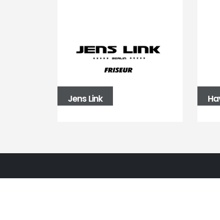
Jens Link
Ha
BALLBÜRO
Fasanenstraße 39