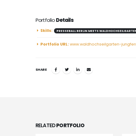
Portfolio
Details
Skills:
PRESSEBALL BERLIN MEETS WALDHOCHSEILGARTE
Portfolio URL:
www.waldhochseilgarten-jungfer
SHARE
RELATED
PORTFOLIO