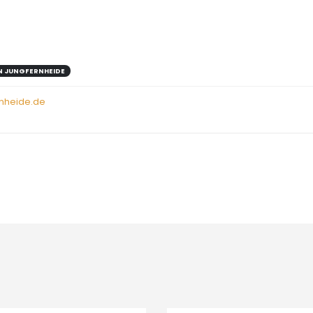
N JUNGFERNHEIDE
nheide.de