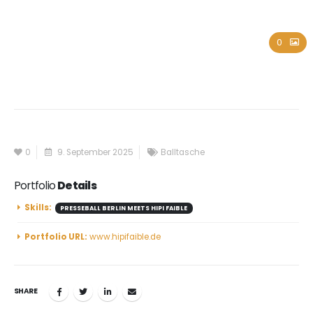
Hipi Faible
0
0
9. September 2025
Balltasche
Portfolio
Details
Skills:
PRESSEBALL BERLIN MEETS HIPI FAIBLE
Portfolio URL:
www.hipifaible.de
SHARE