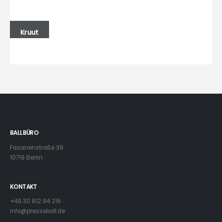
Kruut
BALLBÜRO
Fasanenstraße 39
10719 Berlin
KONTAKT
+49 30 812 94 216
info@presseball.de