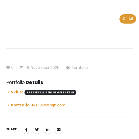
Fejn
0
0
18. November 2025
Tombola
Portfolio
Details
Skills:
PRESSEBALL BERLIN MEETS FEJN
Portfolio URL:
www.fejn.com
SHARE