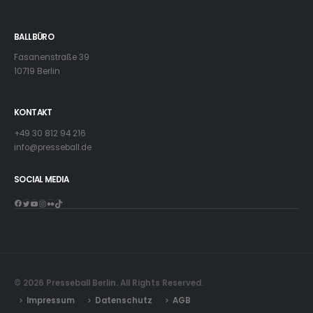
BALLBÜRO
Fasanenstraße 39
10719 Berlin
KONTAKT
+49 30 812 94 216
info@presseball.de
SOCIAL MEDIA
Facebook
Twitter
YouTube
Instagram
Flickr
TikTok
© 2026 Presseball Berlin. All Rights Reserved.
Impressum
Datenschutz
AGB