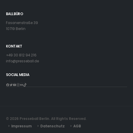
BALLBÜRO
Fasanenstraße 39
10719 Berlin
KONTAKT
+49 30 812 94 216
info@presseball.de
SOCIAL MEDIA
Facebook
Twitter
YouTube
Instagram
Flickr
TikTok
© 2026 Presseball Berlin. All Rights Reserved.
Impressum
Datenschutz
AGB