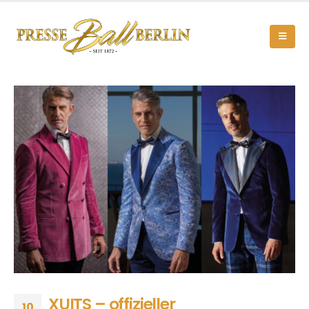
XUITS – offizieller
10