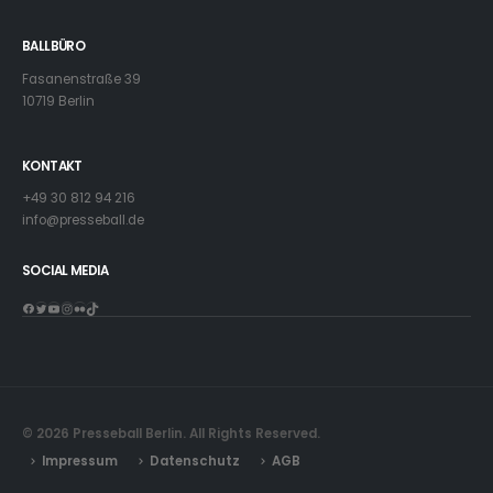
BALLBÜRO
Fasanenstraße 39
10719 Berlin
KONTAKT
+49 30 812 94 216
info@presseball.de
SOCIAL MEDIA
Facebook
Twitter
YouTube
Instagram
Flickr
TikTok
© 2026 Presseball Berlin. All Rights Reserved.
Impressum
Datenschutz
AGB