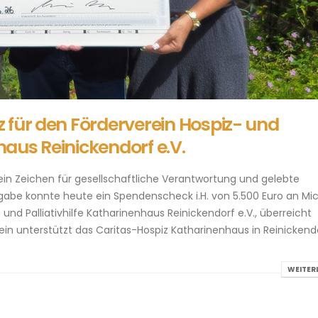
 für den Förderverein Hospiz- und
nhaus Reinickendorf e.V.
 ein Zeichen für gesellschaftliche Verantwortung und gelebte
rgabe konnte heute ein Spendenscheck i.H. von 5.500 Euro an Mi
und Palliativhilfe Katharinenhaus Reinickendorf e.V., überreicht
in unterstützt das Caritas-Hospiz Katharinenhaus in Reinickend
WEITER