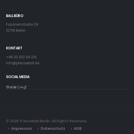
BALLBÜRO
Fasanenstraße 39
10719 Berlin
KONTAKT
+49 30 812 94 216
info@presseball.de
SOCIAL MEDIA
Facebook
Twitter
YouTube
Instagram
Flickr
TikTok
© 2026 Presseball Berlin. All Rights Reserved.
Impressum
Datenschutz
AGB