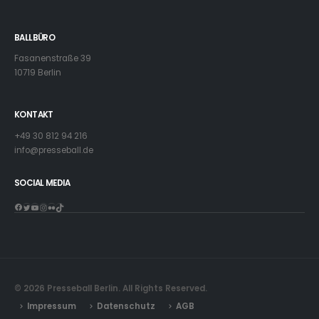
BALLBÜRO
Fasanenstraße 39
10719 Berlin
KONTAKT
+49 30 812 94 216
info@presseball.de
SOCIAL MEDIA
Facebook
Twitter
YouTube
Instagram
Flickr
TikTok
© 2026 Presseball Berlin. All Rights Reserved.
Impressum
Datenschutz
AGB