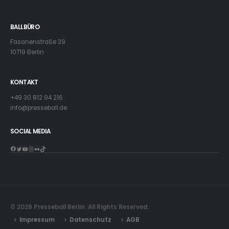
BALLBÜRO
Fasanenstraße 39
10719 Berlin
KONTAKT
+49 30 812 94 216
info@presseball.de
SOCIAL MEDIA
Facebook
Twitter
YouTube
Instagram
Flickr
TikTok
© 2026 Presseball Berlin. All Rights Reserved.
Impressum
Datenschutz
AGB