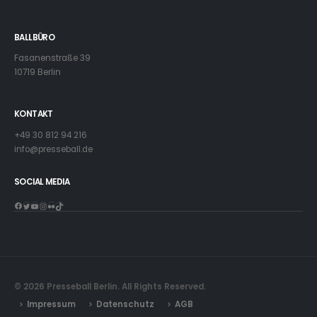
BALLBÜRO
Fasanenstraße 39
10719 Berlin
KONTAKT
+49 30 812 94 216
info@presseball.de
SOCIAL MEDIA
Facebook
Twitter
YouTube
Instagram
Flickr
TikTok
© 2026 Presseball Berlin. All Rights Reserved.
Impressum
Datenschutz
AGB