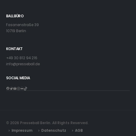
BALLBÜRO
Fasanenstraße 39
10719 Berlin
KONTAKT
+49 30 812 94 216
info@presseball.de
SOCIAL MEDIA
Facebook
Twitter
YouTube
Instagram
Flickr
TikTok
© 2026 Presseball Berlin. All Rights Reserved.
Impressum
Datenschutz
AGB