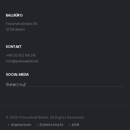
BALLBÜRO
Fasanenstraße 39
10719 Berlin
KONTAKT
+49 30 812 94 216
info@presseball.de
SOCIAL MEDIA
Facebook
Twitter
YouTube
Instagram
Flickr
TikTok
© 2026 Presseball Berlin. All Rights Reserved.
Impressum
Datenschutz
AGB