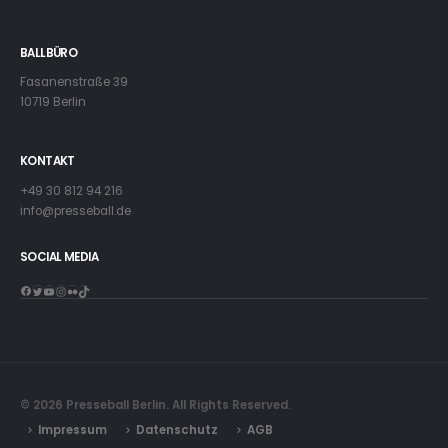
BALLBÜRO
Fasanenstraße 39
10719 Berlin
KONTAKT
+49 30 812 94 216
info@presseball.de
SOCIAL MEDIA
Facebook
Twitter
YouTube
Instagram
Flickr
TikTok
© 2026 Presseball Berlin. All Rights Reserved.
Impressum
Datenschutz
AGB