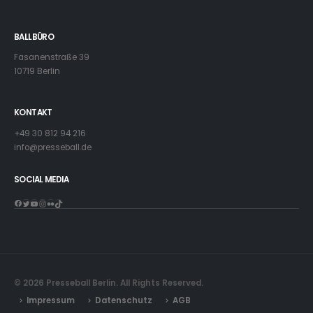
BALLBÜRO
Fasanenstraße 39
10719 Berlin
KONTAKT
+49 30 812 94 216
info@presseball.de
SOCIAL MEDIA
Facebook
Twitter
YouTube
Instagram
Flickr
TikTok
© 2026 Presseball Berlin. All Rights Reserved.
Impressum
Datenschutz
AGB