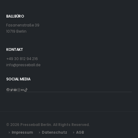
BALLBÜRO
Fasanenstraße 39
10719 Berlin
KONTAKT
+49 30 812 94 216
info@presseball.de
SOCIAL MEDIA
Facebook
Twitter
YouTube
Instagram
Flickr
TikTok
© 2026 Presseball Berlin. All Rights Reserved.
Impressum
Datenschutz
AGB