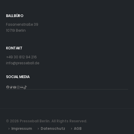
BALLBÜRO
Fasanenstraße 39
10719 Berlin
KONTAKT
+49 30 812 94 216
info@presseball.de
SOCIAL MEDIA
Facebook
Twitter
YouTube
Instagram
Flickr
TikTok
© 2026 Presseball Berlin. All Rights Reserved.
Impressum
Datenschutz
AGB