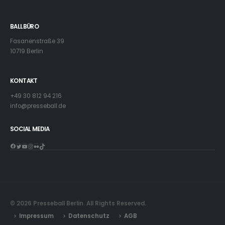
BALLBÜRO
Fasanenstraße 39
10719 Berlin
KONTAKT
+49 30 812 94 216
info@presseball.de
SOCIAL MEDIA
Facebook
Twitter
YouTube
Instagram
Flickr
TikTok
© 2026 Presseball Berlin. All Rights Reserved.
Impressum
Datenschutz
AGB