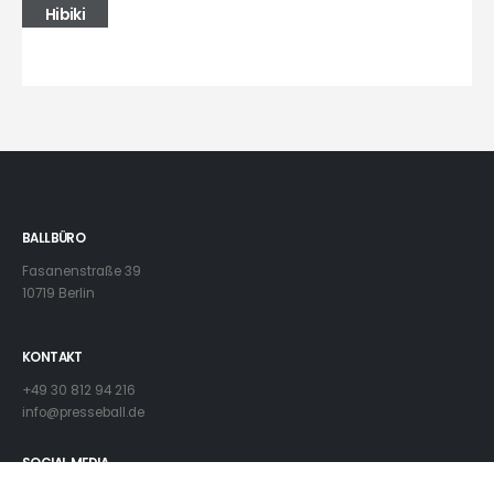
Hibiki
BALLBÜRO
Fasanenstraße 39
10719 Berlin
KONTAKT
+49 30 812 94 216
info@presseball.de
SOCIAL MEDIA