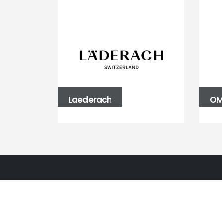
Laederach
OM
BALLBÜRO
Fasanenstraße 39