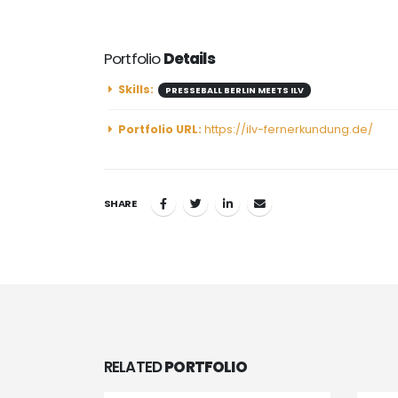
Portfolio
Details
Skills:
PRESSEBALL BERLIN MEETS ILV
Portfolio URL:
https://ilv-fernerkundung.de/
SHARE
RELATED
PORTFOLIO