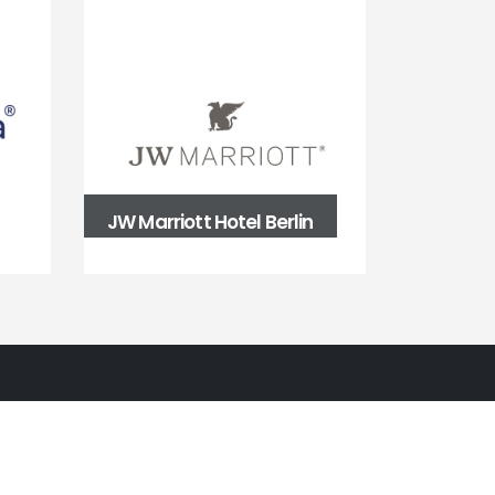
JW Marriott Hotel Berlin
Autark 
CIAL MEDIA
cebook
witter
YouTube
Instagram
Flickr
TikTok